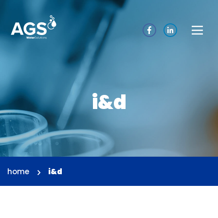
i&d
home
i&d